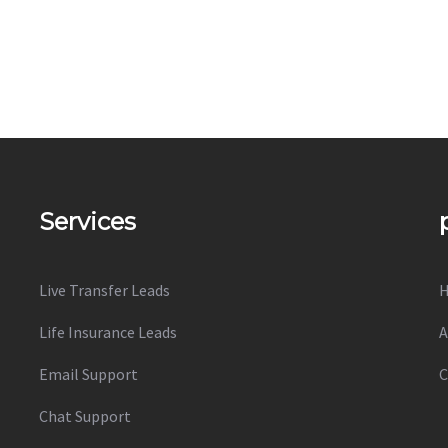
Services
Live Transfer Leads
Life Insurance Leads
A
Email Support
C
Chat Support