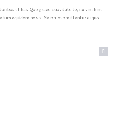
toribus et has. Quo graeci suavitate te, no vim hinc
 natum equidem ne vis. Maiorum omittantur ei quo.