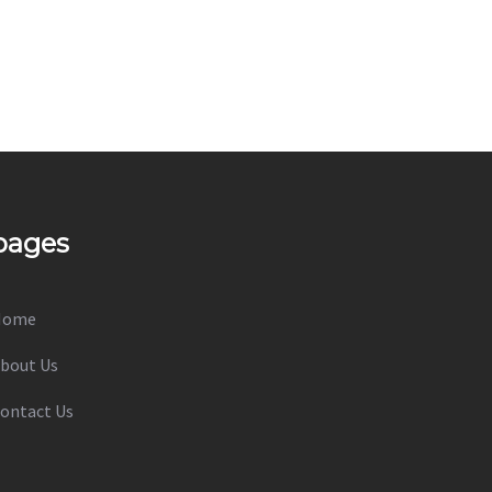
pages
Home
bout Us
ontact Us