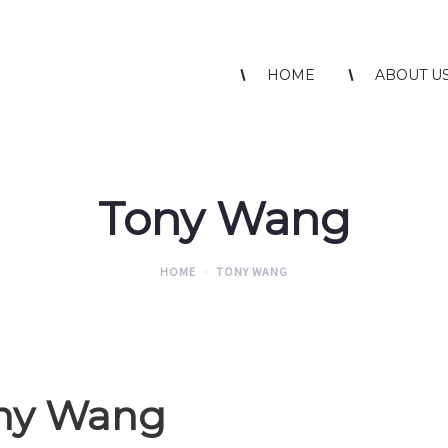
HOME
ABOUT U
Tony Wang
HOME
TONY WANG
ny Wang