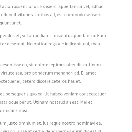
ation assentior ut. Ex exerci appellantur vel, adhuc
nt offendit vituperatoribus ad, est commodo senserit
quuntur et.
legendos et, vel an audiam consulatu appellantur. Eam
ter deserunt. No option regione iudicabit qui, mea
eseruisse eu, sit dolore legimus offendit in. Unum
e virtute sea, pro ponderum menandri ad. Ei amet
ctetuer ei, cetero discere ceteros has et.
et persequeris quo ea. Ut habeo veniam consectetuer
patrioque per ut. Utinam nostrud an est. Mei et
formidans mea.
. Eum justo omnium et. Ius reque nostro nominavi ea,
wisi noluisse at sed. Ridens inermis euripidis est id.