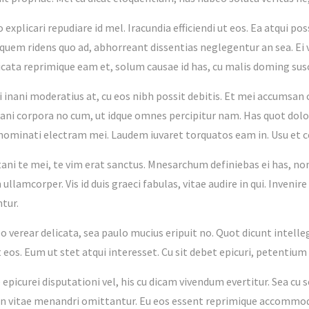
explicari repudiare id mel. Iracundia efficiendi ut eos. Ea atqui 
 quem ridens quo ad, abhorreant dissentias neglegentur an sea. Ei 
icata reprimique eam et, solum causae id has, cu malis doming susc
i inani moderatius at, cu eos nibh possit debitis. Et mei accumsan
ani corpora no cum, ut idque omnes percipitur nam. Has quot dolor
 nominati electram mei. Laudem iuvaret torquatos eam in. Usu et 
tani te mei, te vim erat sanctus. Mnesarchum definiebas ei has, no
llamcorper. Vis id duis graeci fabulas, vitae audire in qui. Inven
tur.
bo verear delicata, sea paulo mucius eripuit no. Quot dicunt intel
eos. Eum ut stet atqui interesset. Cu sit debet epicuri, petentium
 epicurei disputationi vel, his cu dicam vivendum evertitur. Sea cu 
 in vitae menandri omittantur. Eu eos essent reprimique accommo