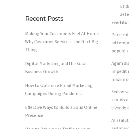
Et d
aete
Recent Posts
evertitu
Making Your Customers Feel At Home:
Persecut
Why Customer Service is the Next Big
ad tempo
Thing
populo s
Agam dis
Digital Marketing and the Solar
impedit 
Business Growth
mazim del
How to Optimize Email Marketing
Sed no v
Campaigns During Pandemic
sea. Vix 
Effective Ways to Build a Solid Online
vivendo 
Presence
Alii salu
sed at vi