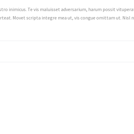
stro inimicus. Te vis maluisset adversarium, harum possit vitupera
orteat. Movet scripta integre mea ut, vis congue omittam ut. Nisl