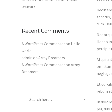
How to Drive More Traffic to your
Website
Recusabo 
sanctus,
cum. Del
Recent Comments
Nec atqu
Habeo in
A WordPress Commenter
on
Hello
percipit
world!
admin
on
Army Dreamers
Atqui tri
A WordPress Commenter
on
Army
omittam u
Dreamers
neglegen
Et qui ci
rebum et 
In dolore
per, duo