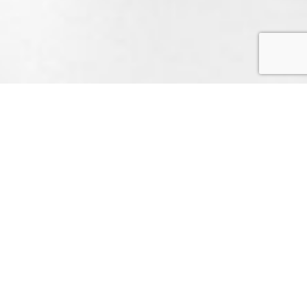
OUR SERVICES
WHAT WE WORKS ?
212
PROJECTS