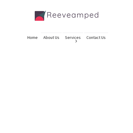
Home
About Us
Services
Contact Us